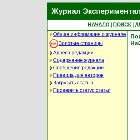
Журнал Экспериментал
НАЧАЛО
|
ПОИСК
|
Д
Общая информация о журнале
По
На
Золотые страницы
Адреса редакции
Содержание журнала
Сообщения редакции
Правила для авторов
Загрузить статью
Проверить статус статьи