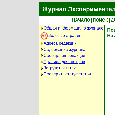
Журнал Экспериментал
НАЧАЛО
|
ПОИСК
|
Д
Общая информация о журнале
По
На
Золотые страницы
Адреса редакции
Содержание журнала
Сообщения редакции
Правила для авторов
Загрузить статью
Проверить статус статьи