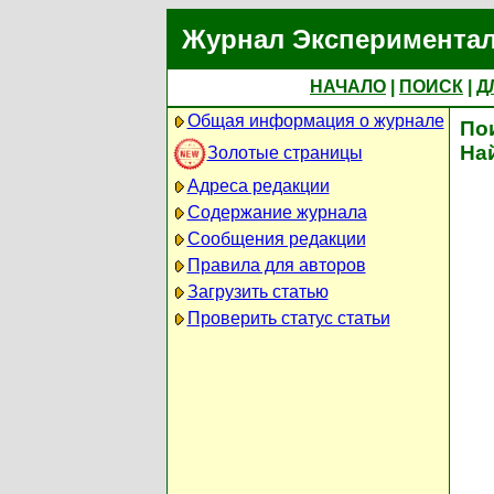
Журнал Экспериментал
НАЧАЛО
|
ПОИСК
|
Д
Общая информация о журнале
По
На
Золотые страницы
Адреса редакции
Содержание журнала
Сообщения редакции
Правила для авторов
Загрузить статью
Проверить статус статьи