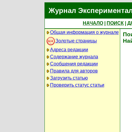
Журнал Экспериментал
НАЧАЛО
|
ПОИСК
|
Д
Общая информация о журнале
По
На
Золотые страницы
Адреса редакции
Содержание журнала
Сообщения редакции
Правила для авторов
Загрузить статью
Проверить статус статьи