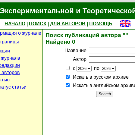
Экспериментальной и Теоретическо
НАЧАЛО
|
ПОИСК
|
ДЛЯ АВТОРОВ
|
ПОМОЩЬ
рмация о журнале
Поиск публикаций автора ""
Найдено 0
страницы
Название
кции
 журнала
Автор
редакции
с
по
 авторов
Искать в русском архиве
атью
Искать в английском архив
атус статьи