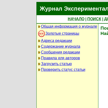
Журнал Экспериментал
НАЧАЛО
|
ПОИСК
|
Д
Общая информация о журнале
По
На
Золотые страницы
Адреса редакции
Содержание журнала
Сообщения редакции
Правила для авторов
Загрузить статью
Проверить статус статьи