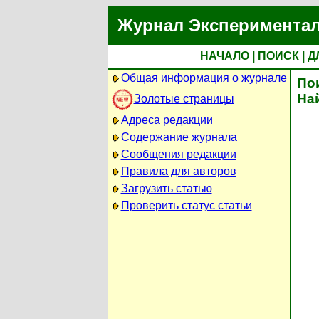
Журнал Экспериментал
НАЧАЛО
|
ПОИСК
|
Д
Общая информация о журнале
По
На
Золотые страницы
Адреса редакции
Содержание журнала
Сообщения редакции
Правила для авторов
Загрузить статью
Проверить статус статьи