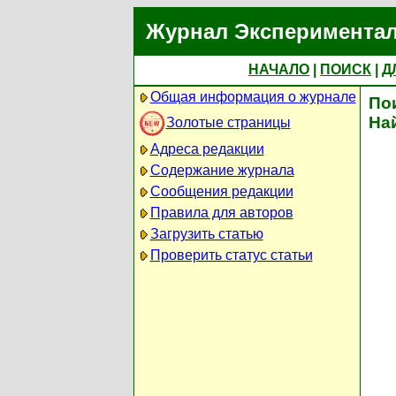
Журнал Экспериментал
НАЧАЛО
|
ПОИСК
|
Д
Общая информация о журнале
По
На
Золотые страницы
Адреса редакции
Содержание журнала
Сообщения редакции
Правила для авторов
Загрузить статью
Проверить статус статьи