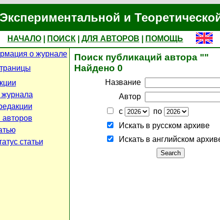
Экспериментальной и Теоретическо
НАЧАЛО
|
ПОИСК
|
ДЛЯ АВТОРОВ
|
ПОМОЩЬ
рмация о журнале
Поиск публикаций автора ""
Найдено 0
страницы
Название
кции
 журнала
Автор
редакции
с
по
 авторов
Искать в русском архиве
атью
Искать в английском архив
атус статьи