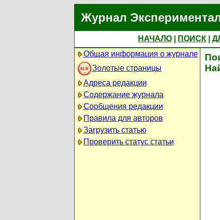
Журнал Экспериментал
НАЧАЛО
|
ПОИСК
|
Д
Общая информация о журнале
По
На
Золотые страницы
Адреса редакции
Содержание журнала
Сообщения редакции
Правила для авторов
Загрузить статью
Проверить статус статьи