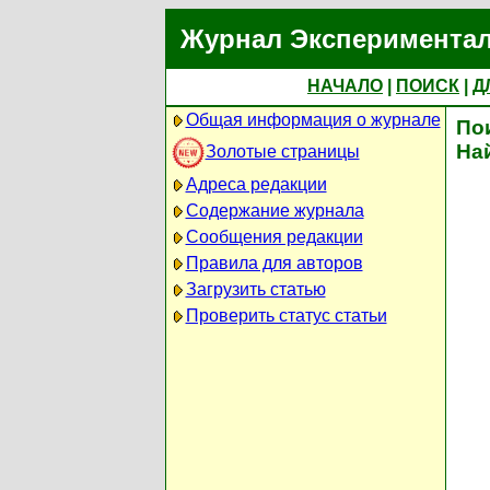
Журнал Экспериментал
НАЧАЛО
|
ПОИСК
|
Д
Общая информация о журнале
По
На
Золотые страницы
Адреса редакции
Содержание журнала
Сообщения редакции
Правила для авторов
Загрузить статью
Проверить статус статьи