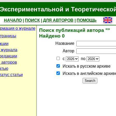
Экспериментальной и Теоретическо
НАЧАЛО
|
ПОИСК
|
ДЛЯ АВТОРОВ
|
ПОМОЩЬ
рмация о журнале
Поиск публикаций автора ""
Найдено 0
страницы
Название
кции
 журнала
Автор
редакции
с
по
 авторов
Искать в русском архиве
атью
Искать в английском архив
атус статьи