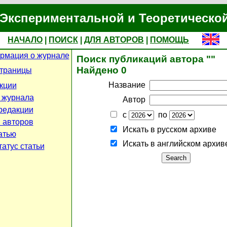
Экспериментальной и Теоретическо
НАЧАЛО
|
ПОИСК
|
ДЛЯ АВТОРОВ
|
ПОМОЩЬ
рмация о журнале
Поиск публикаций автора ""
Найдено 0
страницы
Название
кции
 журнала
Автор
редакции
с
по
 авторов
Искать в русском архиве
атью
Искать в английском архив
атус статьи