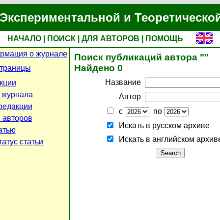
Экспериментальной и Теоретическо
НАЧАЛО
|
ПОИСК
|
ДЛЯ АВТОРОВ
|
ПОМОЩЬ
рмация о журнале
Поиск публикаций автора ""
Найдено 0
страницы
Название
кции
 журнала
Автор
редакции
с
по
 авторов
Искать в русском архиве
атью
Искать в английском архив
атус статьи