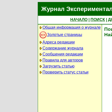
Журнал Экспериментал
НАЧАЛО
|
ПОИСК
|
Д
Общая информация о журнале
По
На
Золотые страницы
Адреса редакции
Содержание журнала
Сообщения редакции
Правила для авторов
Загрузить статью
Проверить статус статьи