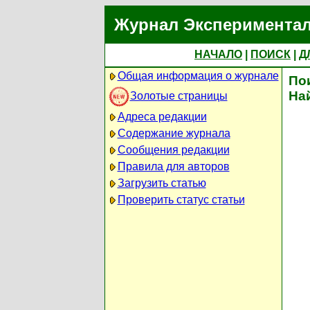
Журнал Экспериментал
НАЧАЛО
|
ПОИСК
|
Д
Общая информация о журнале
По
На
Золотые страницы
Адреса редакции
Содержание журнала
Сообщения редакции
Правила для авторов
Загрузить статью
Проверить статус статьи