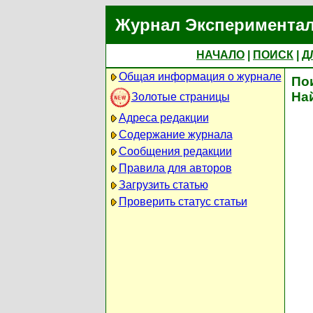
Журнал Экспериментал
НАЧАЛО
|
ПОИСК
|
Д
Общая информация о журнале
По
На
Золотые страницы
Адреса редакции
Содержание журнала
Сообщения редакции
Правила для авторов
Загрузить статью
Проверить статус статьи