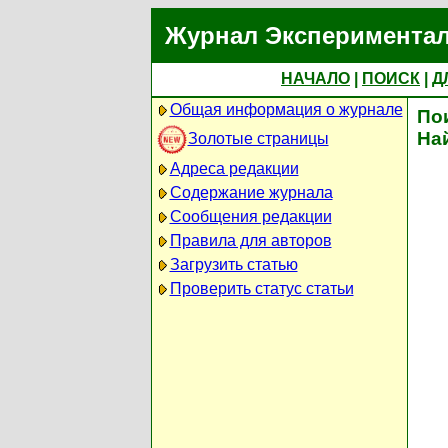
Журнал Экспериментал
НАЧАЛО
|
ПОИСК
|
Д
Общая информация о журнале
По
На
Золотые страницы
Адреса редакции
Содержание журнала
Сообщения редакции
Правила для авторов
Загрузить статью
Проверить статус статьи