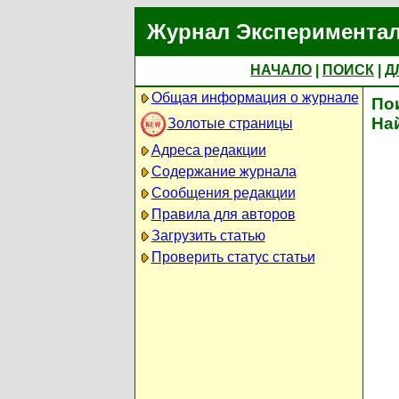
Журнал Экспериментал
НАЧАЛО
|
ПОИСК
|
Д
Общая информация о журнале
По
На
Золотые страницы
Адреса редакции
Содержание журнала
Сообщения редакции
Правила для авторов
Загрузить статью
Проверить статус статьи