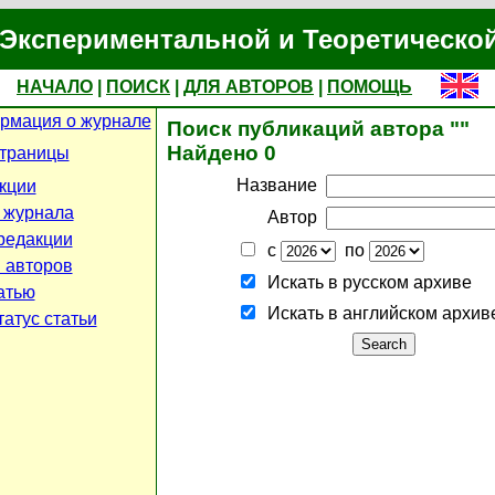
Экспериментальной и Теоретическо
НАЧАЛО
|
ПОИСК
|
ДЛЯ АВТОРОВ
|
ПОМОЩЬ
рмация о журнале
Поиск публикаций автора ""
Найдено 0
страницы
Название
кции
 журнала
Автор
редакции
с
по
 авторов
Искать в русском архиве
атью
Искать в английском архив
атус статьи