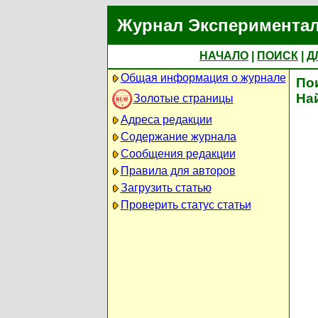
Журнал Экспериментал
НАЧАЛО
|
ПОИСК
|
Д
Общая информация о журнале
По
На
Золотые страницы
Адреса редакции
Содержание журнала
Сообщения редакции
Правила для авторов
Загрузить статью
Проверить статус статьи