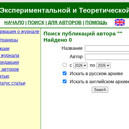
Экспериментальной и Теоретическо
НАЧАЛО
|
ПОИСК
|
ДЛЯ АВТОРОВ
|
ПОМОЩЬ
рмация о журнале
Поиск публикаций автора ""
Найдено 0
страницы
Название
кции
 журнала
Автор
редакции
с
по
 авторов
Искать в русском архиве
атью
Искать в английском архив
атус статьи