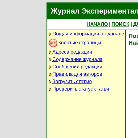
Журнал Экспериментал
НАЧАЛО
|
ПОИСК
|
Д
Общая информация о журнале
По
На
Золотые страницы
Адреса редакции
Содержание журнала
Сообщения редакции
Правила для авторов
Загрузить статью
Проверить статус статьи