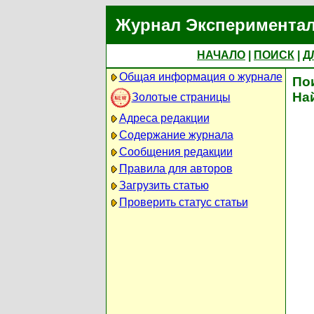
Журнал Экспериментал
НАЧАЛО
|
ПОИСК
|
Д
Общая информация о журнале
По
На
Золотые страницы
Адреса редакции
Содержание журнала
Сообщения редакции
Правила для авторов
Загрузить статью
Проверить статус статьи