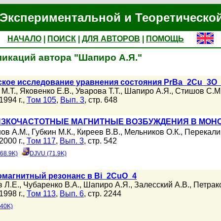
Экспериментальной и Теоретическо
НАЧАЛО
|
ПОИСК
|
ДЛЯ АВТОРОВ
|
ПОМОЩЬ
ликаций автора "Шапиро А.Я."
ское исследование уравнения состояния PrBa_2Cu_3O
М.Т.
,
Яковенко Е.В.
,
Уварова Т.Т.
,
Шапиро А.Я.
,
Стишов С.М
994 г.,
Том 105
,
Вып. 3
, стр. 648
ЗКОЧАСТОТНЫЕ МАГНИТНЫЕ ВОЗБУЖДЕНИЯ В МОНО
ов А.М.
,
Губкин М.К.
,
Киреев В.В.
,
Мельников О.К.
,
Перекали
000 г.,
Том 117
,
Вып. 3
, стр. 542
68.9K)
DJVU (71.9K)
магнитный резонанс в Bi_2CuO_4
 Л.Е.
,
Чубаренко В.А.
,
Шапиро А.Я.
,
Залесский А.В.
,
Петрако
998 г.,
Том 113
,
Вып. 6
, стр. 2244
440K)