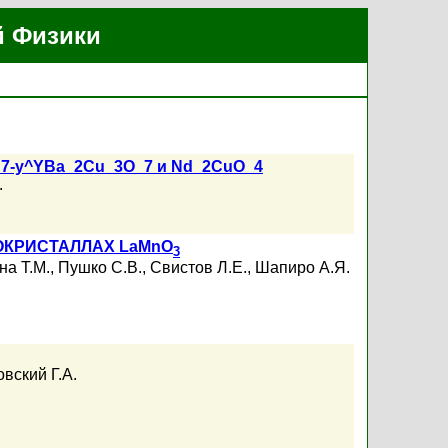
й Физики
_7-y^YBa_2Cu_3O_7 и Nd_2CuO_4
.
КРИСТАЛЛАХ LaMnO
3
на Т.М.
,
Пушко С.В.
,
Свистов Л.Е.
,
Шапиро А.Я.
вский Г.А.