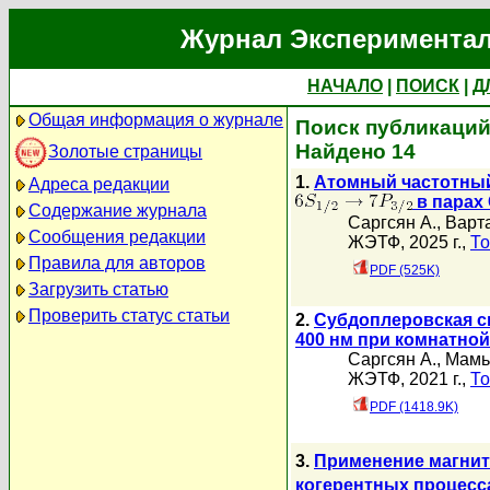
Журнал Экспериментал
НАЧАЛО
|
ПОИСК
|
Д
Общая информация о журнале
Поиск публикаций 
Найдено 14
Золотые страницы
1.
Атомный частотный 
Адреса редакции
в парах 
Содержание журнала
Саргсян А.
,
Варта
Сообщения редакции
ЖЭТФ, 2025 г.,
То
Правила для авторов
PDF (525K)
Загрузить статью
Проверить статус статьи
2.
Субдоплеровская с
400 нм при комнатно
Саргсян А.
,
Мамь
ЖЭТФ, 2021 г.,
То
PDF (1418.9K)
3.
Применение магни
когерентных процесс