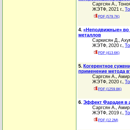
Саргсян А.
,
Тоноя
ЖЭТФ, 2021 г.,
То
PDF (579.7K)
4.
«Неподвижные» во
металлов
Саркисян Д.
,
Аху
ЖЭТФ, 2020 г.,
То
PDF (413.6K)
5.
Когерентное сужени
применение метода в
Саргсян А.
,
Амир
ЖЭТФ, 2020 г.,
То
PDF (1259.8K)
6.
Эффект Фарадея в 
Саргсян А.
,
Амир
ЖЭТФ, 2019 г.,
То
PDF (12.2M)