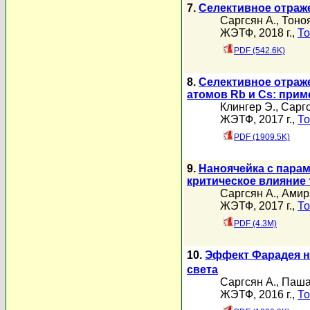
7.
Селективное отраж
Саргсян А.
,
Тоноя
ЖЭТФ, 2018 г.,
То
PDF (542.6K)
8.
Селективное отраж
атомов Rb и Cs: прим
Клингер Э.
,
Саргс
ЖЭТФ, 2017 г.,
То
PDF (1909.5K)
9.
Наноячейка с пара
критическое влияние
Саргсян А.
,
Амир
ЖЭТФ, 2017 г.,
То
PDF (4.3M)
10.
Эффект Фарадея н
света
Саргсян А.
,
Паша
ЖЭТФ, 2016 г.,
То