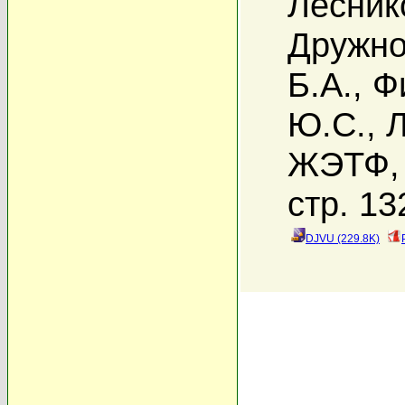
Лесник
Дружно
Б.А.
,
Ф
Ю.С.
,
Л
ЖЭТФ, 
стр. 13
DJVU (229.8K)