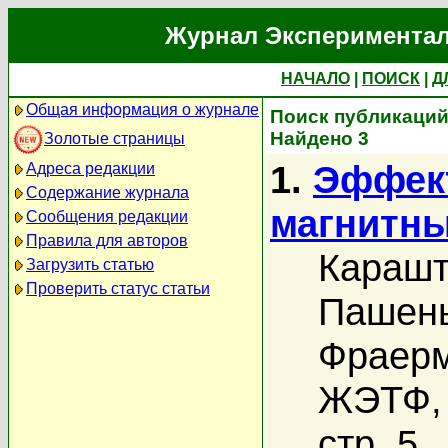
Журнал Экспериментал
НАЧАЛО
|
ПОИСК
|
Д
Общая информация о журнале
Поиск публикаций
Найдено 3
Золотые страницы
1.
Эффект
Адреса редакции
Содержание журнала
магнитны
Сообщения редакции
Правила для авторов
Карашт
Загрузить статью
Проверить статус статьи
Пашень
Фраерм
ЖЭТФ, 
стр. 5