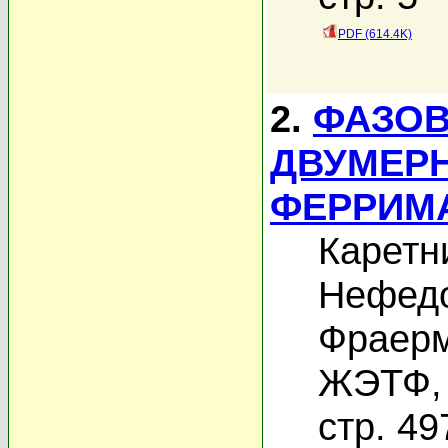
PDF (614.4K)
2.
ФАЗОВ
ДВУМЕР
ФЕРРИМ
Каретн
Нефедо
Фраерм
ЖЭТФ, 
стр. 49