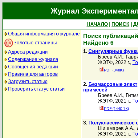
Журнал Экспериментал
НАЧАЛО
|
ПОИСК
|
Д
Общая информация о журнале
Поиск публикаций 
Найдено 6
Золотые страницы
1.
Сингулярные функц
Адреса редакции
Бреев А.И.
,
Гавр
Содержание журнала
ЖЭТФ, 2022 г.,
То
Сообщения редакции
PDF (348K)
Правила для авторов
Загрузить статью
2.
Безмассовые элект
Проверить статус статьи
примесей
Бреев А.И.
,
Гитм
ЖЭТФ, 2021 г.,
То
PDF (1440.1K)
3.
Полуклассическое 
Шишмарев А.А.
,
ЖЭТФ, 2021 г.,
То