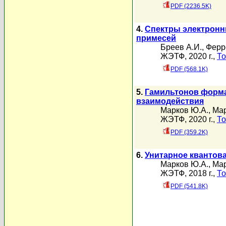
PDF (2236.5K)
4.
Спектры электронн
примесей
Бреев А.И.
,
Ферр
ЖЭТФ, 2020 г.,
То
PDF (568.1K)
5.
Гамильтонов форма
взаимодействия
Марков Ю.А.
,
Мар
ЖЭТФ, 2020 г.,
То
PDF (359.2K)
6.
Унитарное квантова
Марков Ю.А.
,
Мар
ЖЭТФ, 2018 г.,
То
PDF (541.8K)