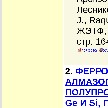
Лесник
J.
,
Raqu
ЖЭТФ, 
стр. 16
PDF (604K)
DJV
2.
ФЕРРО
АЛМАЗО
ПОЛУПРО
Ge И Si