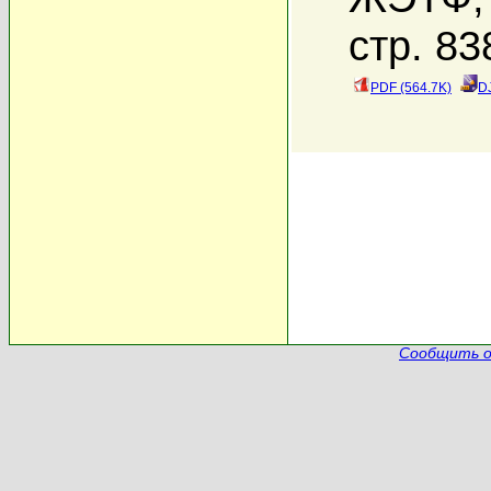
стр. 83
PDF (564.7K)
D
Сообщить о