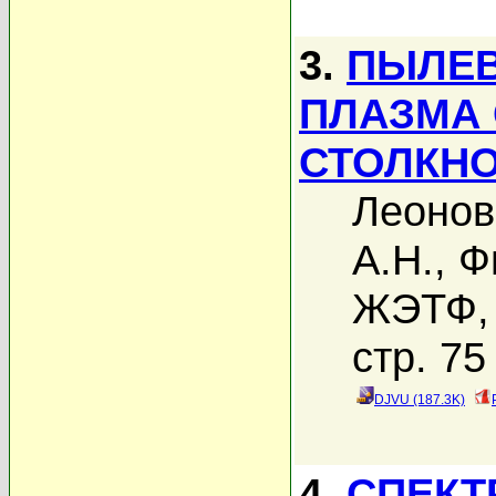
3.
ПЫЛЕВ
ПЛАЗМА
СТОЛКН
Леонов 
А.Н.
,
Ф
ЖЭТФ, 
стр. 75
DJVU (187.3K)
4.
СПЕКТ