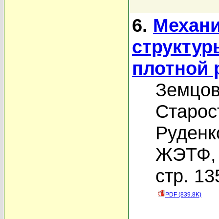
6.
Механ
структур
плотной 
Земцов
Старос
Руденк
ЖЭТФ, 
стр. 13
PDF (839.8K)