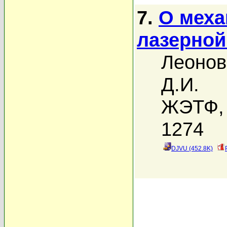
7.
О меха
лазерной
Леонов 
Д.И.
ЖЭТФ, 
1274
DJVU (452.8K)