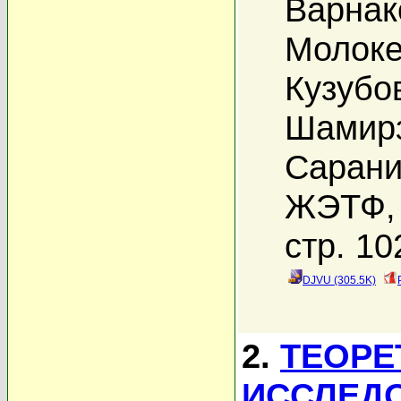
Варнак
Молоке
Кузубо
Шамирз
Сарани
ЖЭТФ, 
стр. 10
DJVU (305.5K)
2.
ТЕОРЕ
ИССЛЕД