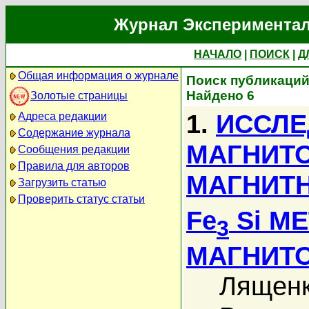
Журнал Экспериментал
НАЧАЛО
|
ПОИСК
|
Д
Общая информация о журнале
Поиск публикаций 
Найдено 6
Золотые страницы
1.
ИССЛЕ
Адреса редакции
Содержание журнала
МАГНИТ
Сообщения редакции
Правила для авторов
МАГНИТ
Загрузить статью
Проверить статус статьи
Fe
Si М
3
МАГНИТ
Лященк