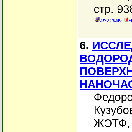
стр. 93
DJVU (78.9K)
P
6.
ИССЛЕ
ВОДОРОД
ПОВЕРХ
НАНОЧА
Федоро
Кузубо
ЖЭТФ, 