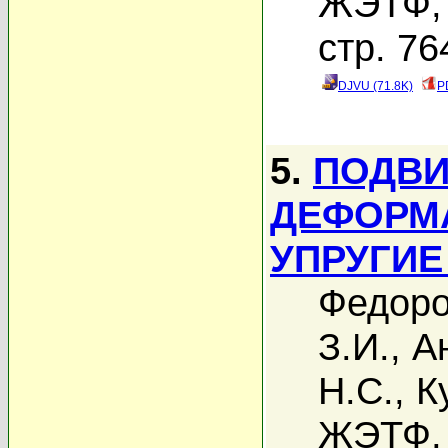
ЖЭТФ, 
стр. 76
DJVU (71.8K)
P
5.
ПОДВИ
ДЕФОРМА
УПРУГИЕ
Федоро
З.И.
,
А
Н.С.
,
К
ЖЭТФ, 