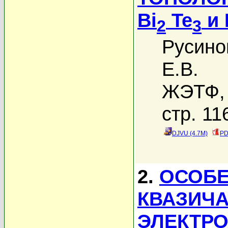
Bi
Te
и 
2
3
Русино
Е.В.
ЖЭТФ, 
стр. 11
DJVU (4.7M)
PD
2.
ОСОБЕ
КВАЗИЧА
ЭЛЕКТР