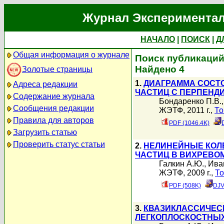
Журнал Экспериментал
НАЧАЛО
|
ПОИСК
|
Д
Общая информация о журнале
Поиск публикаций
Найдено 4
Золотые страницы
1.
ДИАГРАММА СОСТ
Адреса редакции
ЧАСТИЦ С ПЕРПЕНД
Содержание журнала
Бондаренко П.В.
Сообщения редакции
ЖЭТФ, 2011 г.,
То
Правила для авторов
PDF (1046.4K)
Загрузить статью
Проверить статус статьи
2.
НЕЛИНЕЙНЫЕ КОЛ
ЧАСТИЦ В ВИХРЕВО
Галкин А.Ю.
,
Ива
ЖЭТФ, 2009 г.,
То
PDF (508K)
DJV
3.
КВАЗИКЛАССИЧЕС
ЛЕГКОПЛОСКОСТНЫ