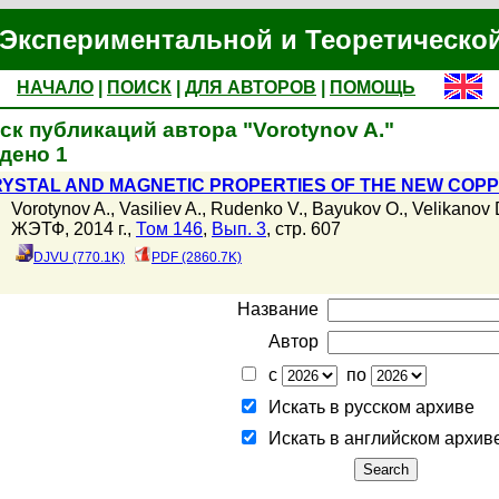
Экспериментальной и Теоретическо
НАЧАЛО
|
ПОИСК
|
ДЛЯ АВТОРОВ
|
ПОМОЩЬ
ск публикаций автора "Vorotynov A."
дено 1
YSTAL AND MAGNETIC PROPERTIES OF THE NEW COP
Vorotynov A.
,
Vasiliev A.
,
Rudenko V.
,
Bayukov O.
,
Velikanov 
ЖЭТФ, 2014 г.,
Том 146
,
Вып. 3
, стр. 607
DJVU (770.1K)
PDF (2860.7K)
Название
Автор
с
по
Искать в русском архиве
Искать в английском архив