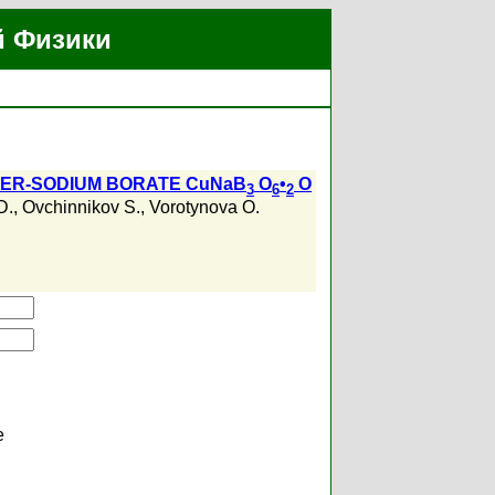
й Физики
PER-SODIUM BORATE CuNaB
O
•
O
3
6
2
D.
,
Ovchinnikov S.
,
Vorotynova O.
е