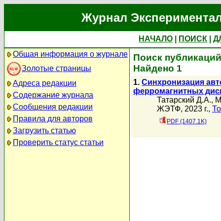
Журнал Экспериментал
НАЧАЛО
|
ПОИСК
|
Д
Общая информация о журнале
Поиск публикаций
Найдено 1
Золотые страницы
1.
Синхронизация авт
Адреса редакции
ферромагнитных дис
Содержание журнала
Татарский Д.А.
,
М
Сообщения редакции
ЖЭТФ, 2023 г.,
То
Правила для авторов
PDF (1407.1K)
Загрузить статью
Проверить статус статьи