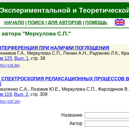
Экспериментальной и Теоретическо
НАЧАЛО
|
ПОИСК
|
ДЛЯ АВТОРОВ
|
ПОМОЩЬ
 автора "Меркулова С.П."
НТЕРФЕРЕНЦИЯ ПРИ НАЛИЧИИ ПОГЛОЩЕНИЯ
нников Г.А.
,
Меркулова С.П.
,
Пенин А.Н.
,
Радченко Л.К.
,
Кра
м 125
,
Вып. 1
, стр. 38
VU (135.9K)
 СПЕКТРОСКОПИЯ РЕЛАКСАЦИОННЫХ ПРОЦЕССОВ В
Х
оваленко С.А.
,
Лозовик Ю.Е.
,
Меркулова С.П.
,
Фарзтдинов В.
м 119
,
Вып. 2
, стр. 309
JVU (197.2K)
Название
Автор