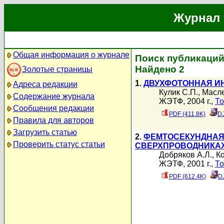
Журнал 
Общая информация о журнале
Поиск публикаций
Найдено 2
Золотые страницы
1.
ДВУХФОТОННАЯ И
Адреса редакции
Кулик С.П.
,
Масле
Содержание журнала
ЖЭТФ, 2004 г.,
То
Сообщения редакции
PDF (411.8K)
DJ
Правила для авторов
Загрузить статью
2.
ФЕМТОСЕКУНДНАЯ
Проверить статус статьи
СВЕРХПРОВОДНИКА
Добряков А.Л.
,
К
ЖЭТФ, 2001 г.,
То
PDF (612.4K)
D