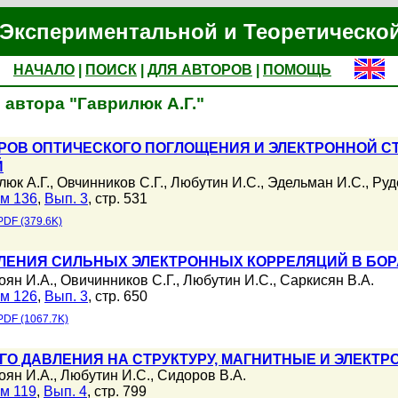
Экспериментальной и Теоретическо
НАЧАЛО
|
ПОИСК
|
ДЛЯ АВТОРОВ
|
ПОМОЩЬ
автора "Гаврилюк А.Г."
ОВ ОПТИЧЕСКОГО ПОГЛОЩЕНИЯ И ЭЛЕКТРОННОЙ СТ
Й
люк А.Г.
,
Овчинников С.Г.
,
Любутин И.С.
,
Эдельман И.С.
,
Руд
м 136
,
Вып. 3
, стр. 531
PDF (379.6K)
ЕНИЯ СИЛЬНЫХ ЭЛЕКТРОННЫХ КОРРЕЛЯЦИЙ В БОР
оян И.А.
,
Овичинников С.Г.
,
Любутин И.С.
,
Саркисян В.А.
м 126
,
Вып. 3
, стр. 650
PDF (1067.7K)
О ДАВЛЕНИЯ НА СТРУКТУРУ, МАГНИТНЫЕ И ЭЛЕКТ
оян И.А.
,
Любутин И.С.
,
Сидоров В.А.
м 119
,
Вып. 4
, стр. 799