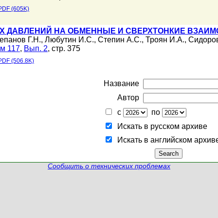
PDF (605K)
Х ДАВЛЕНИЙ НА ОБМЕННЫЕ И СВЕРХТОНКИЕ ВЗАИМ
епанов Г.Н.
,
Любутин И.С.
,
Степин А.С.
,
Троян И.А.
,
Сидоров
м 117
,
Вып. 2
, стр. 375
PDF (506.8K)
Название
Автор
с
по
Искать в русском архиве
Искать в английском архив
Сообщить о технических проблемах