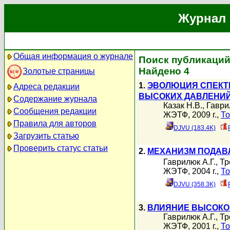
Журнал 
Общая информация о журнале
Поиск публикаций 
Найдено 4
Золотые страницы
1.
ЭВОЛЮЦИЯ СПЕКТР
Адреса редакции
ВЫСОКИХ ДАВЛЕНИ
Содержание журнала
Казак Н.В.
,
Гаври
Сообщения редакции
ЖЭТФ, 2009 г.,
То
Правила для авторов
DJVU (183.4K)
Загрузить статью
Проверить статус статьи
2.
МЕХАНИЗМ ПОДАВЛ
Гаврилюк А.Г.
,
Тр
ЖЭТФ, 2004 г.,
То
DJVU (358.3K)
3.
ВЛИЯНИЕ ВЫСОКОГ
Гаврилюк А.Г.
,
Тр
ЖЭТФ, 2001 г.,
То