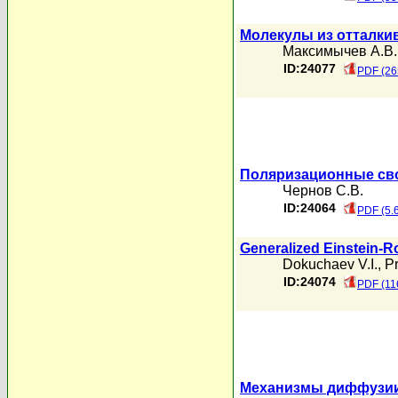
Молекулы из отталки
Максимычев А.В.
ID:24077
PDF (26
Поляризационные сво
Чернов С.В.
ID:24064
PDF (5.
Generalized Einstein-R
Dokuchaev V.I.
,
P
ID:24074
PDF (11
Механизмы диффузии 