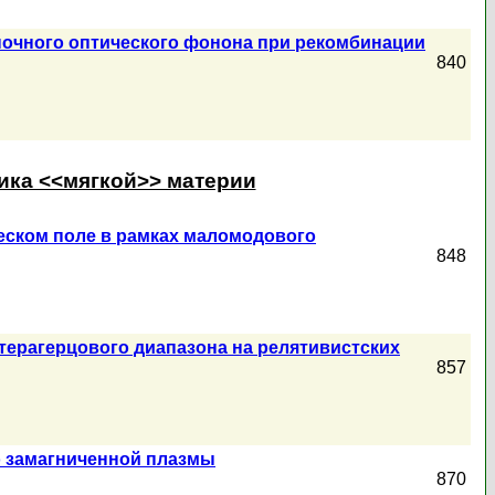
иночного оптического фонона при рекомбинации
840
зика <<мягкой>> материи
еском поле в рамках маломодового
848
терагерцового диапазона на релятивистских
857
о замагниченной плазмы
870