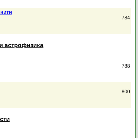
 нити
784
 и астрофизика
788
800
ости