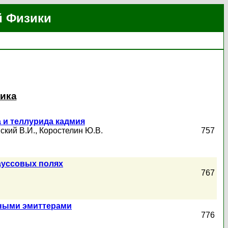
й Физики
тика
 и теллурида кадмия
ский В.И.
,
Коростелин Ю.В.
757
ауссовых полях
767
нными эмиттерами
776