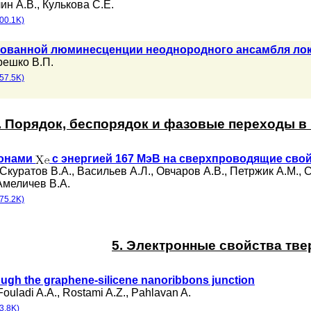
ин А.В.
,
Кулькова С.Е.
00.1K)
зованной люминесценции неоднородного ансамбля ло
решко В.П.
57.5K)
. Порядок, беспорядок и фазовые переходы 
ионами
с энергией 167 МэВ на сверхпроводящие сво
Скуратов В.А.
,
Васильев А.Л.
,
Овчаров А.В.
,
Петржик А.М.
,
С
Амеличев В.А.
75.2K)
5. Электронные свойства тве
ugh the graphene-silicene nanoribbons junction
Fouladi A.A.
,
Rostami A.Z.
,
Pahlavan A.
3.8K)