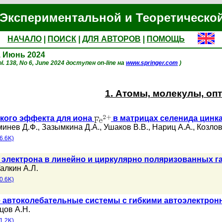
Экспериментальной и Теоретическо
НАЧАЛО
|
ПОИСК
|
ДЛЯ АВТОРОВ
|
ПОМОЩЬ
6, Июнь 2024
l. 138, No 6, June 2024 доступен on-line на
www.springer.com
)
1. Атомы, молекулы, оп
кого эффекта для иона
в матрицах селенида цинка
инев Д.Ф.
,
Зазымкина Д.А.
,
Ушаков В.В.
,
Нариц А.А.
,
Козлов
6.6K)
 электрона в линейно и циркулярно поляризованных г
алкин А.Л.
0.6K)
 автоколебательные системы с гибкими автоэлектро
цов А.Н.
1.2K)