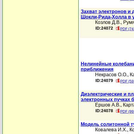
Захват электронов и 
Шокли-Рида-Холла в 
Козлов Д.В.
,
Румя
ID:24072
PDF (74
Нелинейные колебани
приближения
Некрасов О.О.
,
К
ID:24079
PDF (59
Диэлектрические и п
электронных пучках 
Ершов А.В.
,
Карт
ID:24078
PDF (99
Модель солитонной т
Ковалева И.Х.
,
К