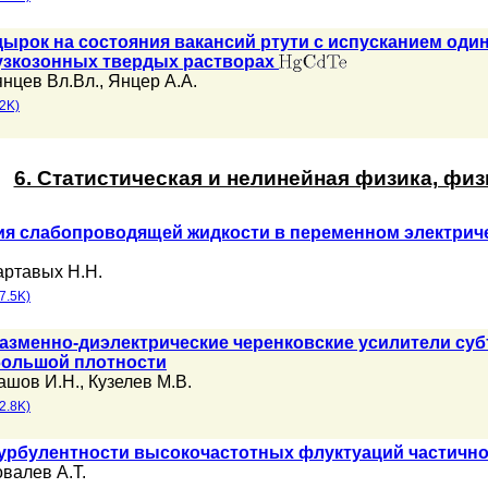
дырок на состояния вакансий ртути с испусканием од
узкозонных твердых растворах
нцев Вл.Вл.
,
Янцер А.А.
2K)
6. Статистическая и нелинейная физика, фи
я слабопроводящей жидкости в переменном электрич
артавых Н.Н.
7.5K)
лазменно-диэлектрические черенковские усилители суб
большой плотности
ашов И.Н.
,
Кузелев М.В.
2.8K)
урбулентности высокочастотных флуктуаций частичн
овалев А.Т.