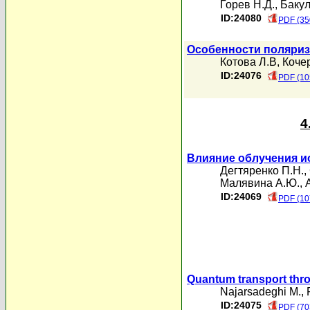
Горев Н.Д.
,
Бакул
ID:24080
PDF (35
Особенности поляри
Котова Л.В
,
Коче
ID:24076
PDF (10
4
Влияние облучения 
Дегтяренко П.Н.
,
Малявина А.Ю.
,
ID:24069
PDF (10
Quantum transport thro
Najarsadeghi M.
,
ID:24075
PDF (70