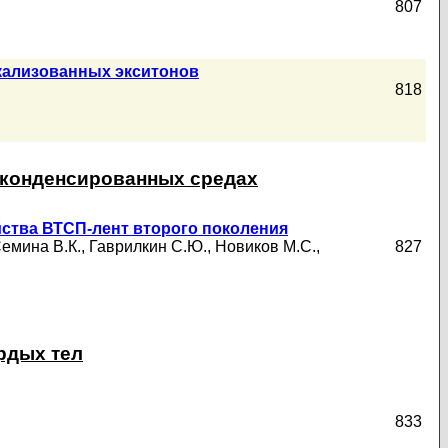
807
кализованных экситонов
818
в конденсированных средах
йства ВТСП-лент второго поколения
емина В.К.
,
Гаврилкин С.Ю.
,
Новиков М.С.
,
827
рдых тел
833