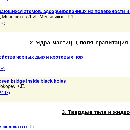
вающихся атомов, адсорбированных на поверхности и
,
Меньшиков Л.И.
,
Меньшиков П.Л.
5K)
2. Ядра, частицы, поля, гравитация
йства черных дыр и кротовых нор
6M)
osen bridge inside black holes
rokopev K.E.
62.1K)
3. Твердые тела и жидк
железа в α -Ti