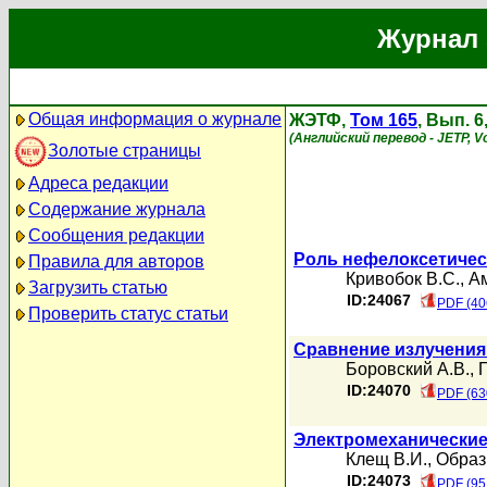
Журнал 
Общая информация о журнале
ЖЭТФ,
Том 165
, Вып. 
(Английский перевод - JETP, Vo
Золотые страницы
Адреса редакции
Содержание журнала
Сообщения редакции
Роль нефелоксетичес
Правила для авторов
Кривобок В.С.
,
Ам
Загрузить статью
ID:24067
PDF (40
Проверить статус статьи
Сравнение излучения
Боровский А.В.
,
Г
ID:24070
PDF (63
Электромеханические
Клещ В.И.
,
Образ
ID:24073
PDF (95