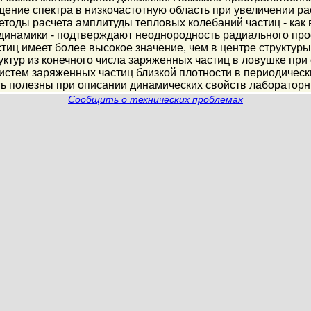
щение спектра в низкочастотную область при увеличении р
етоды расчета амплитуды тепловых колебаний частиц - как 
динамики - подтверждают неоднородность радиального пр
тиц имеет более высокое значение, чем в центре структур
уктур из конечного числа заряженных частиц в ловушке пр
истем заряженных частиц близкой плотности в периодическ
ть полезны при описании динамических свойств лаборатор
Сообщить о технических проблемах