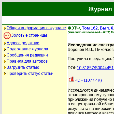
Журнал 
Общая информация о журнале
ЖЭТФ,
Том 162
,
Вып. 6
(Английский перевод - JETP, Vo
Золотые страницы
Адреса редакции
Исследование спектр
Содержание журнала
Воронов И.В.
,
Николаев
Сообщения редакции
Поступила в редакцию:
Правила для авторов
Загрузить статью
DOI:
10.31857/S004445
Проверить статус статьи
PDF (1077.4K)
Исследуются динамичес
экранированному кулон
приближении получено 
в ее центральной област
результата на широкий 
ловушке методом класс