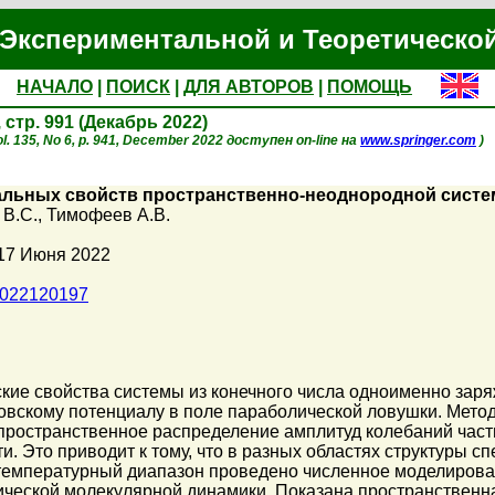
Экспериментальной и Теоретическо
НАЧАЛО
|
ПОИСК
|
ДЛЯ АВТОРОВ
|
ПОМОЩЬ
, стр. 991 (Декабрь 2022)
l. 135, No 6, p. 941, December 2022 доступен on-line на
www.springer.com
)
альных свойств пространственно-неоднородной сист
 В.С.
,
Тимофеев А.В.
 17 Июня 2022
1022120197
кие свойства системы из конечного числа одноименно зар
овскому потенциалу в поле параболической ловушки. Мето
пространственное распределение амплитуд колебаний част
и. Это приводит к тому, что в разных областях структуры 
температурный диапазон проведено численное моделирован
ической молекулярной динамики. Показана пространственн