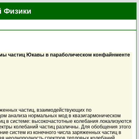
й Физики
емы частиц Юкавы в параболическом конфайнменте
яженных частиц, взаимодействующих по
дом анализа нормальных мод в квазигармоническом
иц в системе: высокочастотные колебания локализуются
спектры колебаний частиц различны. Для обобщения этого
ие систем из конечного числа заряженных частиц в
ая неоднородность спектров тепловых колебаний