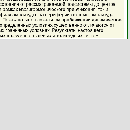
асстояния от рассматриваемой подсистемы до центра
в рамках квазигармонического приближения, так и
офиля амплитуды: на периферии системы амплитуда
ы. Показано, что в локальном приближении динамические
и определенных условиях существенно отличаются от
их граничных условиях. Результаты настоящего
ных плазменно-пылевых и коллоидных систем.