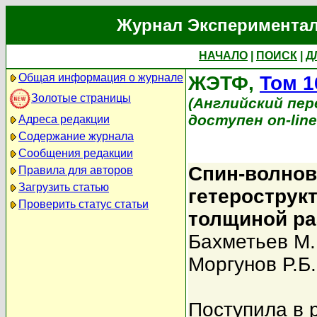
Журнал Экспериментал
НАЧАЛО
|
ПОИСК
|
Д
Общая информация о журнале
ЖЭТФ,
Том 1
Золотые страницы
(Английский перев
доступен on-lin
Адреса редакции
Содержание журнала
Сообщения редакции
Спин-волнов
Правила для авторов
Загрузить статью
гетерострукт
Проверить статус статьи
толщиной ра
Бахметьев М.
Моргунов Р.Б.
Поступила в 