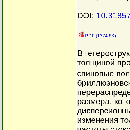
DOI:
10.3185
PDF (1374.6K)
В гетеростру
толщиной про
спиновые во
бриллюэновск
перераспреде
размера, кот
дисперсионны
изменения то
частоты сток