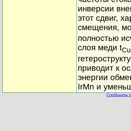
инверсии вне
этот сдвиг, 
смещения, мо
полностью ис
слоя меди t
Cu
гетерострукт
приводит к о
энергии обме
IrMn и умень
Сообщить о