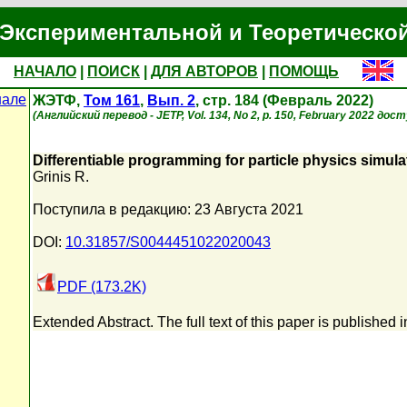
Экспериментальной и Теоретическо
НАЧАЛО
|
ПОИСК
|
ДЛЯ АВТОРОВ
|
ПОМОЩЬ
нале
ЖЭТФ,
Том 161
,
Вып. 2
, стр. 184 (Февраль 2022)
(Английский перевод - JETP, Vol. 134, No 2, p. 150, February 2022 дост
Differentiable programming for particle physics simula
Grinis R.
Поступила в редакцию: 23 Августа 2021
DOI:
10.31857/S0044451022020043
PDF (173.2K)
Extended Abstract. The full text of this paper is published 