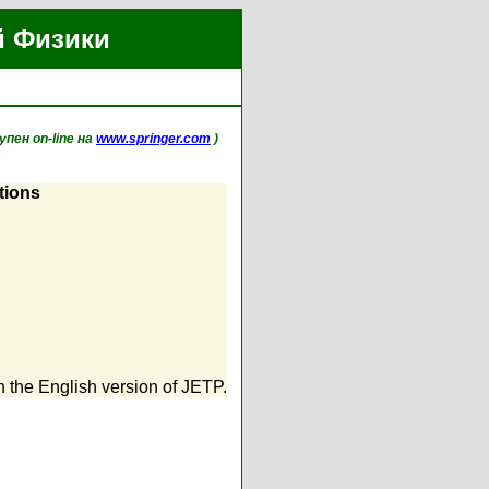
й Физики
упен on-line на
www.springer.com
)
tions
in the English version of JETP.