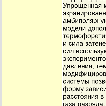
Упрощенная м
экранированн
амбиполярну
модели допол
термофоретич
и сила затен
сил использу
эксперименто
давления, те
модифициров
системы позв
форму зависи
расстояния в
газа разряда