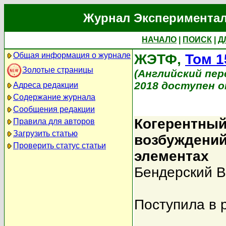
Журнал Экспериментал
НАЧАЛО
|
ПОИСК
|
Д
Общая информация о журнале
ЖЭТФ,
Том 1
Золотые страницы
(Английский перев
2018 доступен on
Адреса редакции
Содержание журнала
Сообщения редакции
Когерентный
Правила для авторов
Загрузить статью
возбуждений
Проверить статус статьи
элементах
Бендерский В
Поступила в 