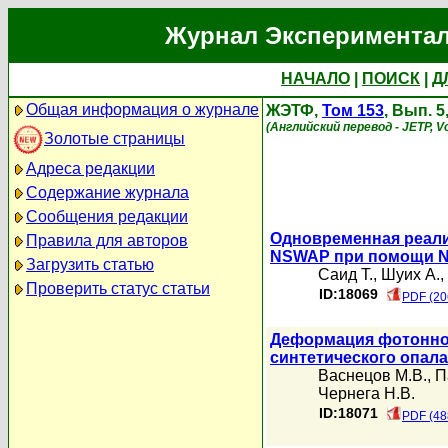
Журнал Экспериментал
НАЧАЛО
|
ПОИСК
|
Д
Общая информация о журнале
ЖЭТФ,
Том 153
, Вып. 5
(Английский перевод - JETP, Vo
Золотые страницы
Адреса редакции
Содержание журнала
Сообщения редакции
Одновременная реали
Правила для авторов
NSWAP при помощи N+
Загрузить статью
Саид Т.
,
Шуих А.
,
Проверить статус статьи
ID:18069
PDF (20
Деформация фотонно
синтетического опала
Васнецов М.В.
,
П
Чернега Н.В.
ID:18071
PDF (48