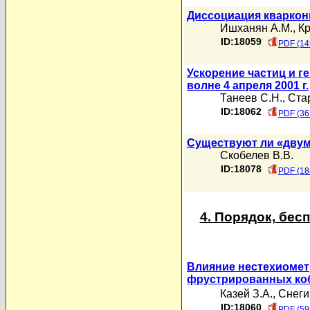
Диссоциация кваркон
Ишханян А.М.
,
Кр
ID:18059
PDF (14
Ускорение частиц и 
волне 4 апреля 2001 г.
Танеев С.Н.
,
Ста
ID:18062
PDF (36
Существуют ли «дву
Скобелев В.В.
ID:18078
PDF (18
4. Порядок, бе
Влияние нестехиомет
фрустрированных ко
Казей З.А.
,
Снеги
ID:18060
PDF (59