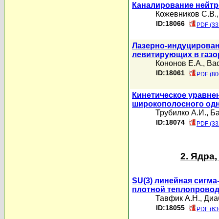
Каналирование нейтр
Кожевников С.В.
ID:18066
PDF (33
Лазерно-индуцирован
левитирующих в газо
Кононов Е.А.
,
Ва
ID:18061
PDF (80
Кинетическое уравне
широкополосного одн
Трубилко А.И.
,
Ба
ID:18074
PDF (33
2. Ядра
SU(3) линейная сигма
плотной теплопрово
Тавфик А.Н.
,
Диа
ID:18055
PDF (63