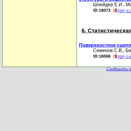
Шнейдер Е.И.
,
Ма
ID:18073
PDF (11
6. Статистическа
Поверхностное сцепл
Семенов С.В.
,
Бе
ID:18068
PDF (19
Сообщить о