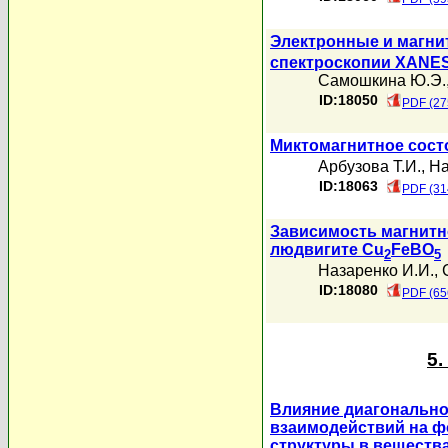
Электронные и магнит
спектроскопии XANE
Самошкина Ю.Э.
ID:18050
PDF (27
Миктомагнитное сост
Арбузова Т.И.
,
На
ID:18063
PDF (31
Зависимость магнитн
людвигите Cu
FeBO
2
5
Назаренко И.И.
,
ID:18080
PDF (65
5
Влияние диагонально
взаимодействий на ф
структуры в веществ