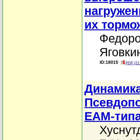
нагружен
их тормо
Федоро
Яговки
ID:18015
PDF (21
Динамика
Псевдопо
EAM-тип
Хуснут