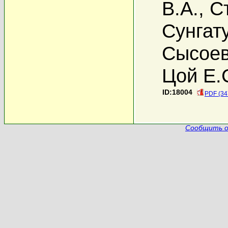
В.А.
,
С
Сунгату
Сысоев
Цой Е.
ID:18004
PDF (34
Сообщить о