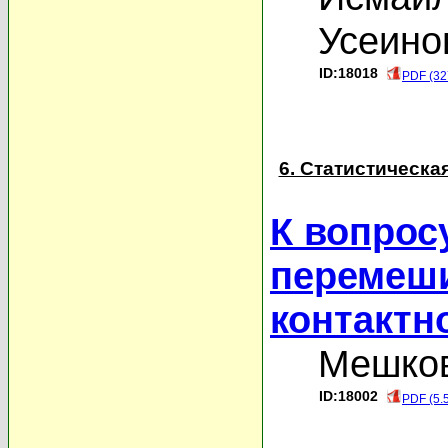
Усеино
ID:18018
PDF (32
6. Статистическа
К вопрос
перемеши
контактн
Мешков
ID:18002
PDF (5.