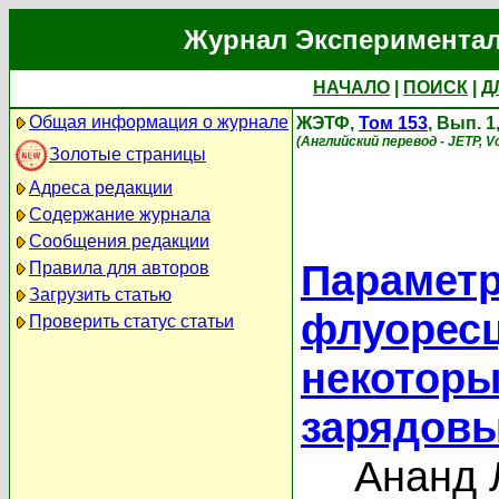
Журнал Экспериментал
НАЧАЛО
|
ПОИСК
|
Д
Общая информация о журнале
ЖЭТФ,
Том 153
, Вып. 
(Английский перевод - JETP, Vo
Золотые страницы
Адреса редакции
Содержание журнала
Сообщения редакции
Параметр
Правила для авторов
Загрузить статью
флуоресц
Проверить статус статьи
некоторы
зарядовы
Ананд 