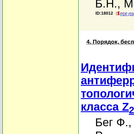
Б.Н.
,
М
ID:18012
PDF (59
4. Порядок, бе
Идентиф
антифер
топологи
класса Z
Бег Ф.