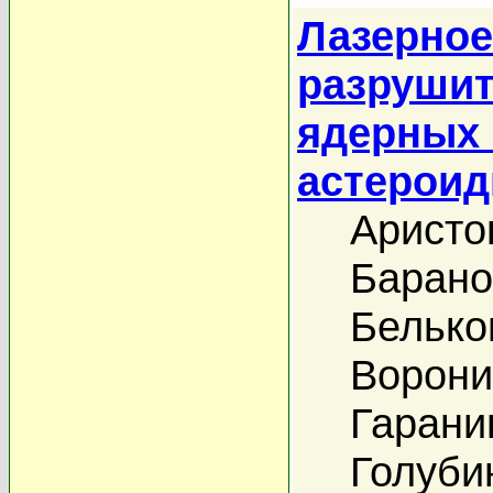
Лазерное
разрушит
ядерных 
астерои
Аристо
Барано
Белько
Ворони
Гаранин
Голубин