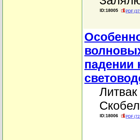
Залялю
ID:18005
PDF (37
Особенно
волновых
падении 
световод
Литвак 
Скобел
ID:18006
PDF (72