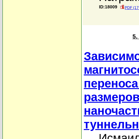
ID:18009
PDF (17
5
Зависимо
магнитос
переноса
размеров
наночаст
туннельн
Исмаил