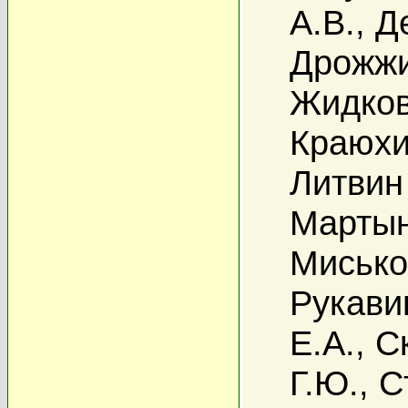
А.В.
,
Д
Дрожжи
Жидков
Краюхи
Литвин
Мартын
Мисько
Рукави
Е.А.
,
С
Г.Ю.
,
С