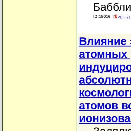
Баббли
ID:18016
PDF (21
Влияние
атомных 
индуциро
абсолютн
космолог
атомов в
ионизова