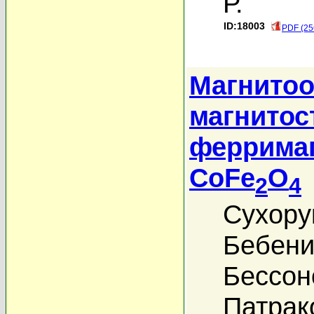
Р.
ID:18003
PDF (25
Магнитоо
магнитос
феррима
CoFe
O
2
4
Сухору
Бебени
Бессон
Патрак