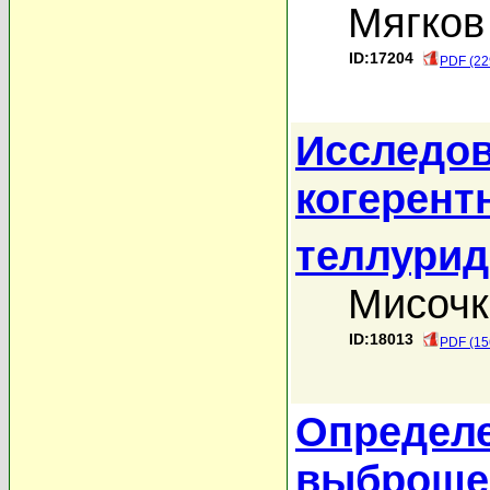
Мягков
ID:17204
PDF (22
Исследов
когерент
теллурид
Мисочк
ID:18013
PDF (15
Определе
выброшен