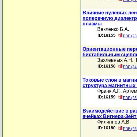
Влияние нулевых лен
поперечную диэлект
плазмы
Векленко Б.А.
ID:16155
PDF (23
Ориентационные пере
бистабильным сцепле
Захлевных А.Н.
,
ID:16158
PDF (34
Токовые слои в магн
структура магнитных
Франк А.Г.
,
Артем
ID:16159
PDF (25
Взаимодействие в ра
ячейках Вигнера-Зейт
Филиппов А.В.
ID:16180
PDF (25