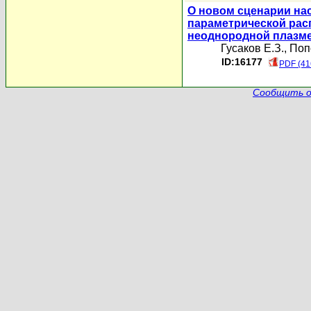
О новом сценарии н
параметрической рас
неоднородной плазм
Гусаков Е.З.
,
Поп
ID:16177
PDF (41
Сообщить о