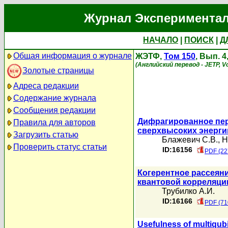
Журнал Экспериментал
НАЧАЛО
|
ПОИСК
|
Д
Общая информация о журнале
ЖЭТФ,
Том 150
, Вып. 4
(Английский перевод - JETP, Vo
Золотые страницы
Адреса редакции
Содержание журнала
Сообщения редакции
Дифрагированное пер
Правила для авторов
сверхвысоких энерги
Загрузить статью
Блажевич С.В.
,
Н
Проверить статус статьи
ID:16156
PDF (22
Когерентное рассеяни
квантовой корреляци
Трубилко А.И.
ID:16166
PDF (71
Usefulness of multiqub