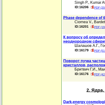
Singh P.
,
Kumar At
ID:16206
PDF (20
Phase dependence of th
Ciornea V.
,
Bardet
ID:16201
PDF (19
К вопросу об опреде
неоднородном сфери
Шалашов А.Г.
,
Го
ID:16179
PDF (51
Поворот пучка частиц
кристаллов, располо
Бритвич Г.И.
,
Маи
ID:16176
PDF (42
2. Ядра
Dark-energy cosmologic