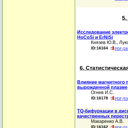
5
Исследование электр
HoCoSi и ErNiSi
Князев Ю.В.
,
Лук
ID:16164
PDF (28
6. Статистическа
Влияние магнитного 
вырожденной плазме
Огнев И.С.
ID:16178
PDF (53
TQ-бифуркации в дис
качественных перес
Макаренко А.В.
ID:16162
PDF (31