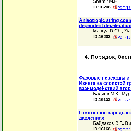
Shamir M.F.
ID:16208
PDF (16
Anisotropic string cosm
dependent deceleratio
Maurya D.Ch.
,
Zia
ID:16203
PDF (18
4. Порядок, бе
Фазовые переходы и 
Изинга на слоистой 
взаимодействий вто
Бадиев М.К.
,
Мурт
ID:16153
PDF (24
Гомогенное зародыше
давлениях
Байдаков В.Г.
,
Ви
ID:16168
PDF (31