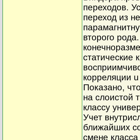
переходов. У
переход из н
парамагнитну
второго рода
конечноразме
статические 
восприимчиво
корреляции u 
Показано, чт
на слоистой т
классу униве
Учет внутрис
ближайших со
смене класса