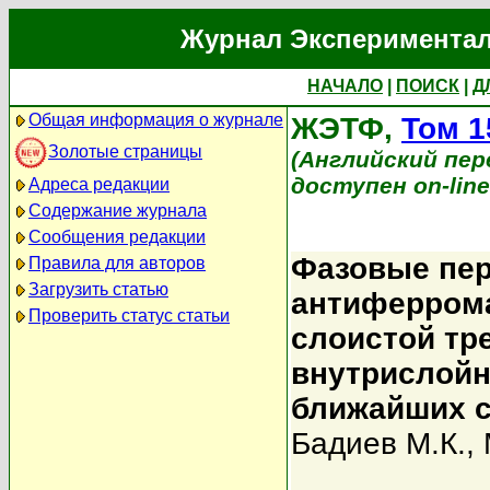
Журнал Экспериментал
НАЧАЛО
|
ПОИСК
|
Д
Общая информация о журнале
ЖЭТФ,
Том 1
Золотые страницы
(Английский перев
доступен on-lin
Адреса редакции
Содержание журнала
Сообщения редакции
Фазовые пер
Правила для авторов
Загрузить статью
антиферрома
Проверить статус статьи
слоистой тр
внутрислойн
ближайших 
Бадиев М.К.
,