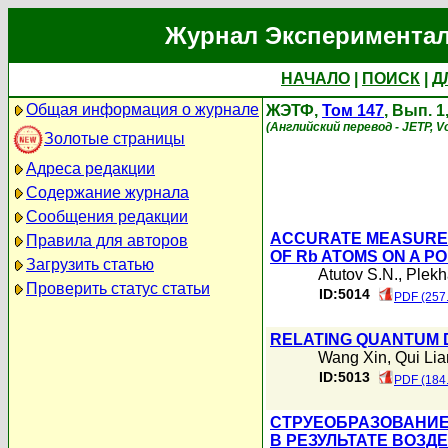
Журнал Экспериментал
НАЧАЛО
|
ПОИСК
|
Д
Общая информация о журнале
ЖЭТФ,
Том 147
, Вып. 
(Английский перевод - JETP, Vo
Золотые страницы
Адреса редакции
Содержание журнала
Сообщения редакции
ACCURATE MEASUREME
Правила для авторов
OF Rb ATOMS ON A P
Загрузить статью
Atutov S.N.
,
Plekh
Проверить статус статьи
ID:5014
PDF (257
RELATING QUANTUM 
Wang Xin
,
Qui Li
ID:5013
PDF (184
СТРУЕОБРАЗОВАНИЕ
В РЕЗУЛЬТАТЕ ВОЗ