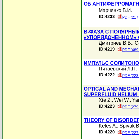
ОБ АНТИФЕРРОМАГН
Марченко В.И.
ID:4233
PDF (217
B-ФАЗА С ПОЛЯРНЫ
«УПОРЯДОЧЕННОМ» 
Дмитриев В.В.
,
С
ID:4219
PDF (489
ИМПУЛЬС СОЛИТОНО
Питаевский Л.П.
ID:4222
PDF (223
OPTICAL AND MECHA
SUPERFLUID HELIUM-
Xie Z.
,
Wei W.
,
Ya
ID:4223
PDF (279
THEORY OF DISORD
Keles A.
,
Spivak B
ID:4220
PDF (227