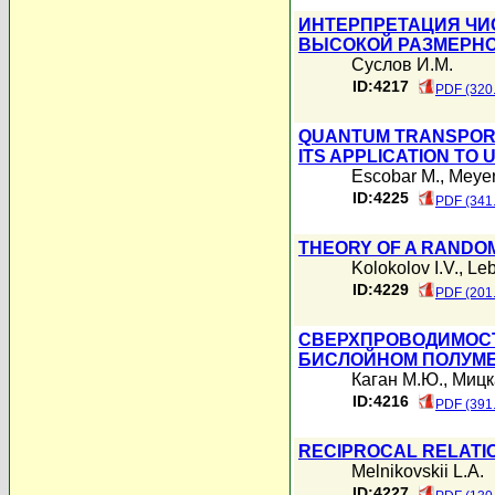
ИНТЕРПРЕТАЦИЯ ЧИ
ВЫСОКОЙ РАЗМЕРН
Суслов И.М.
ID:4217
PDF (320
QUANTUM TRANSPORT
ITS APPLICATION TO
Escobar M.
,
Meyer
ID:4225
PDF (341
THEORY OF A RANDO
Kolokolov I.V.
,
Leb
ID:4229
PDF (201
СВЕРХПРОВОДИМОСТ
БИСЛОЙНОМ ПОЛУМЕ
Каган М.Ю.
,
Мицк
ID:4216
PDF (391
RECIPROCAL RELATIO
Melnikovskii L.A.
ID:4227