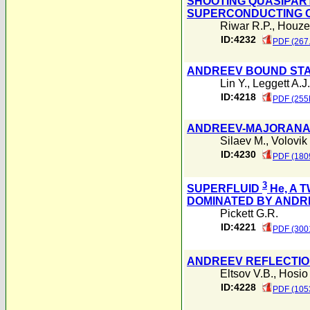
SHOOTING QUASIPART
SUPERCONDUCTING 
Riwar R.P.
,
Houze
ID:4232
PDF (267
ANDREEV BOUND STA
Lin Y.
,
Leggett A.J.
ID:4218
PDF (255
ANDREEV-MAJORANA 
Silaev M.
,
Volovik
ID:4230
PDF (180
3
SUPERFLUID
He, A 
DOMINATED BY ANDR
Pickett G.R.
ID:4221
PDF (300
ANDREEV REFLECTIO
Eltsov V.B.
,
Hosio 
ID:4228
PDF (105