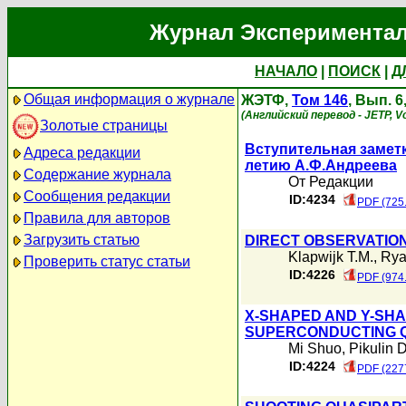
Журнал Экспериментал
НАЧАЛО
|
ПОИСК
|
Д
Общая информация о журнале
ЖЭТФ,
Том 146
, Вып. 6
(Английский перевод - JETP, Vo
Золотые страницы
Вступительная замет
Адреса редакции
летию А.Ф.Андреева
Содержание журнала
От Редакции
Сообщения редакции
ID:4234
PDF (725
Правила для авторов
Загрузить статью
DIRECT OBSERVATION
Klapwijk T.M.
,
Rya
Проверить статус статьи
ID:4226
PDF (974
X-SHAPED AND Y-SH
SUPERCONDUCTING 
Mi Shuo
,
Pikulin D
ID:4224
PDF (227