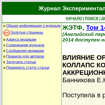
Журнал Экспериментал
НАЧАЛО
|
ПОИСК
|
Д
Общая информация о журнале
ЖЭТФ,
Том 1
Золотые страницы
(Английский перев
2014 доступен on
Адреса редакции
Содержание журнала
Сообщения редакции
ВЛИЯНИЕ О
Правила для авторов
Загрузить статью
КОЛЛАПС К
Проверить статус статьи
АККРЕЦИОН
Банникова Е.
Поступила в 