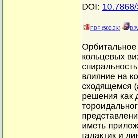
DOI:
10.7868
PDF (500.2K)
DJV
Орбитальное
кольцевых ви
спиральность
влияние на к
сходящемся (
решения как д
тороидальног
представлени
иметь прилож
галактик и д